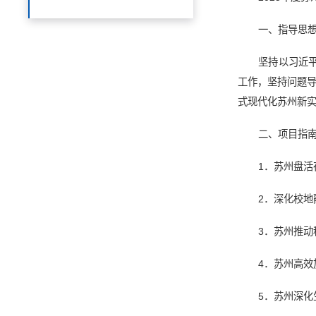
一、指导思
坚持以习近
工作，坚持问题
式现代化苏州新
二、项目指
1．苏州盘
2．深化校
3．苏州推
4．苏州高
5．苏州深