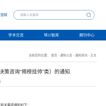
校官网
学术交流
琴川智库
期刊中心
当前您的位置：
首页
-
通知公告
-
通知资讯
-
正文
决策咨询“揭榜挂帅”类）的通知
0
将有关事项通知如下：