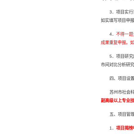
3．项目实
如实填写项目申
4．
不得一题
成果重复申报。
5．项目研
市间对比分析研
四、项目设
苏州市社会科
副高级以上专业
五、项目管
1．
项目揭榜