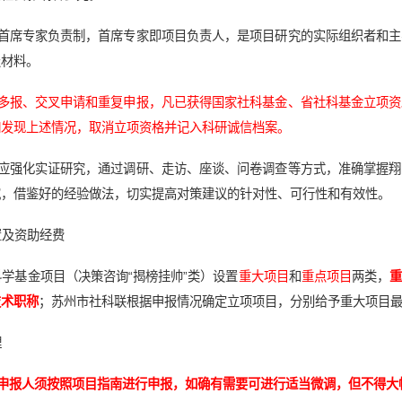
行首席专家负责制，首席专家即项目负责人，是项目研究的实际组织者和
报材料。
多报、交叉申请和重复申报，凡已获得国家社科基金、省社科基金立项资
如发现上述情况，取消立项资格并记入科研诚信档案。
究应强化实证研究，通过调研、走访、座谈、问卷调查等方式，准确掌握
究，借鉴好的经验做法，切实提高对策建议的针对性、可行性和有效性。
置及资助经费
学基金项目（决策咨询“揭榜挂帅”类）设置
重大项目
和
重点项目
两类，
技术职称
；苏州市社科联根据申报情况确定立项项目，分别给予重大项目最
理
申报人须按照项目指南进行申报，如确有需要可进行适当微调，但不得大