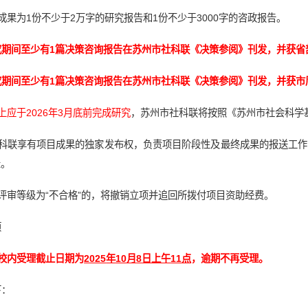
成果为1份不少于2万字的研究报告和1份不少于3000字的咨政报告。
究期间至少有1篇决策咨询报告在苏州市社科联《决策参阅》刊发，并获省
究期间至少有1篇决策咨询报告在苏州市社科联《决策参阅》刊发，并获市
上应于2026年3月底前完成研究
，苏州市社科联将按照《苏州市社会科学
社科联享有项目成果的独家发布权，负责项目阶段性及最终成果的报送工
录。
评审等级为“不合格”的，将撤销立项并追回所拨付项目资助经费。
项
校内受理截止日期为
2025
年
10
月
8
日上午
11
点
，逾期不再受理。
下：