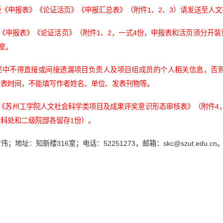
版《申报表》《论证活页》《申报汇总表》（附件1、2、3）请发送至人文社科处邮
《申报表》《论证活页》（附件1、2，一式4份，申报表和活页须分开
6室。
述中不得直接或间接透漏项目负责人及项目组成员的个人相关信息，否
发表时间，不能填写作者姓名、单位、发表刊物等。
版《苏州工学院人文社会科学类项目及成果评奖意识形态审核表》（附件4
科处和二级院部各留存1份）。
；地址：知新楼316室；电话：52251273，邮箱：skc@szut.edu.cn