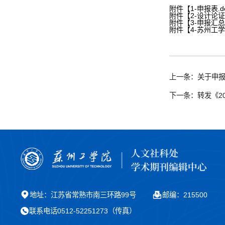
附件【
1-申报表.d
附件【
2-设计论证
附件【
3-申报汇总
附件【
4-苏州工
上一条：关于申报
下一条：转发《2
地址：江苏省常熟市南三环路99号
邮编：215500
联系电话0512-52251273（传真）