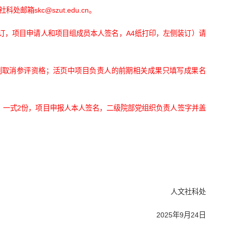
箱skc@szut.edu.cn。
装订，项目申请人和项目组成员本人签名，A4纸打印，左侧装订）请
则取消参评资格；活页中项目负责人的前期相关成果只填写成果名
，一式2份，项目申报人本人签名，二级院部党组织负责人签字并盖
。
人文社科处
2025年9月24日