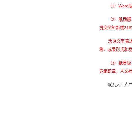
（1）Word
（2）纸质版
提交至知新楼31
活页文字表
称、成果形式和
（3）纸质
党组织章，人文社
联系人：卢广伟