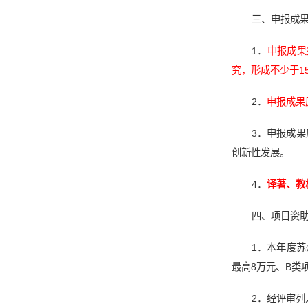
三、申报成
1．
申报成果
究，形成不少于1
2．
申报成果
3．申报成
创新性发展。
4．
译著、教
四、项目资
1．本年度
最高8万元、B类
2．经评审列