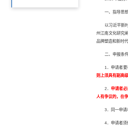
一、指导思
以习近平新
州江南文化研究阐
品牌塑造和新时
二、申报条
1．申请者
则上须具有副高
2．
申请者必
人有争议的，在
3．同一申
4．申请者