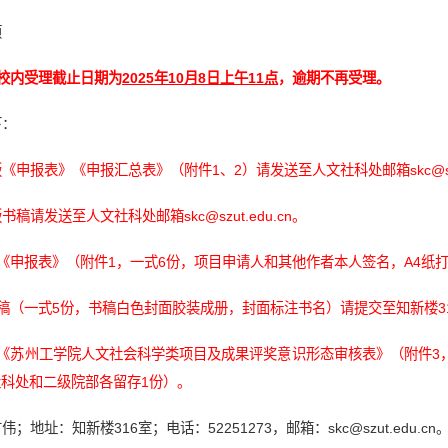
项
校内受理截止日期为
2025年10月8日上午11点
，逾期不再受理。
下：
版《申报表》《申报汇总表》（附件1、2）请发送至人文社科处邮箱skc@szut
版书稿请发送至人文社科处邮箱skc@szut.edu.cn。
《申报表》（附件1，一式6份，项目申请人和其他作者本人签名，A4纸打
稿（一式5份，书稿白色封面胶装成册，封面标注书名）请提交至知新楼3
版《苏州工学院人文社会科学类项目及成果评奖意识形态审核表》（附件3
科处和二级院部各留存1份）。
；地址：知新楼316室；电话：52251273，邮箱：skc@szut.edu.cn