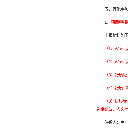
五、其他事
1．
项目申报
申报材料如
（1）Word
（2）Word
（3）纸质版
（4）纸质书
（3）纸质
党组织章，人文社
联系人：卢广伟