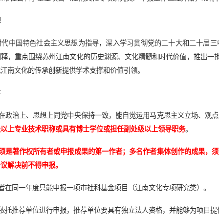
想
时代中国特色社会主义思想为指导，深入学习贯彻党的二十大和二十届三
释，重点围绕苏州江南文化的历史渊源、文化精髓和时代价值，推出一批
代江南文化的传承创新提供学术支撑和价值引领。
件
要在政治上、思想上同党中央保持一致，能自觉运用马克思主义立场、观
级以上专业技术职称或具有博士学位或担任副处级以上领导职务
。
须是著作权所有者或申报成果的第一作者；多名作者集体创作的成果，须
争议解决前不得申报。
请者在同一年度只能申报一项市社科基金项目（江南文化专项研究类）。
须依托推荐单位进行申报，推荐单位要具有独立法人资格，并能够为项目提