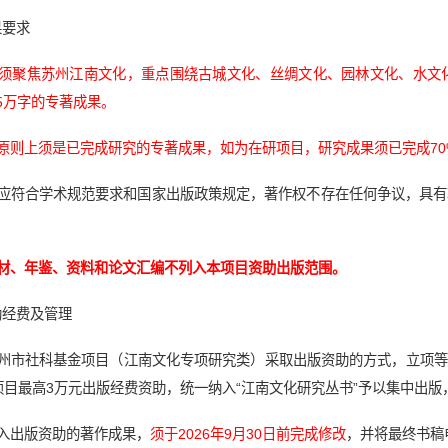
果要求
须聚焦苏州江南文化，重点围绕古城文化、丝绸文化、园林文化、水文
5万字的专著成果。
原则上须是已完成研究的专著成果，如为在研项目，研究成果须已完成70
果应符合学术规范要求和国家出版政策规定，著作权不存在任何争议，具
材、年鉴、资料和论文汇编不列入本项目资助出版范围。
助经费及管理
苏州市社科基金项目（江南文化专项研究类）采取出版资助的方式，立项等
项目最高3万元出版经费资助，统一纳入“江南文化研究丛书”予以集中出
入出版资助的著作成果，
须于2026年9月30日前完成修改
，并将最终书稿