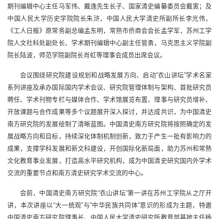
期刊编辑中心主任马军伟、戴逸先生长子、国家清史编纂委员会戴寅；及
中国人民大学历史学院院长朱浒，中国人民大学清史所副所长李光伟，
《工人日报》原常务副总编孟东明，常熟市侨商会会长孟学军，苏州工学
院人文社科处副处长、学术期刊编辑中心副主任管勇，马克思主义学院副
院长陆波，师范学院副院长肖虹等理事会成员出席会议。
会议围绕研究院建设规划和战略发展方向、启动“衣山讲坛”学术名家
系列讲座及承办国际国内学术会议、研究院管理体制与架构、首批研究员
聘任、学术刊物专栏与媒体合作、学术馆展览布置、理事与研究员增补、
开放课题与合作成果等多个议题展开深入探讨，并达成共识，为中国清史
南方研究院的发展绘制了清晰蓝图。中国清史南方研究院将按照确定的发
展战略方向和目标，持续深化体制机制创新，致力于产生一批有影响力的
成果，支撑学科发展和新文科建设，开创国际化新局面，助力苏州和常熟
文化教育事业发展，打造高水平研究机构，成为中国清史研究国内外学术
交流的重要节点和南方清史研究学术交流的中心。
会前，中国清史南方研究院“衣山讲坛”第一讲在苏州工学院从之厅开
讲，本次讲座以“大一统观”与“中华民族共同体”意识的形成为主题，特邀
中国清史南方研究院理事长、中国人民大学清史研究所教育部基地主任杨